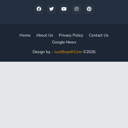
Home
About Us
Privacy Policy
Contact Us
Google News
Design by -
JustBoipdf.Com
©2026