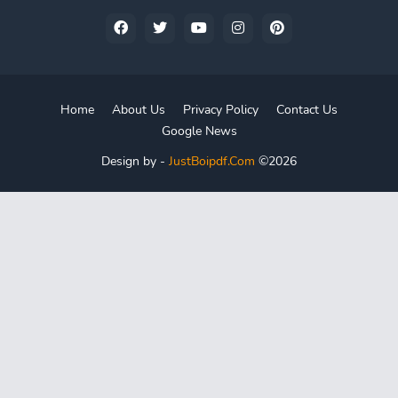
Home
About Us
Privacy Policy
Contact Us
Google News
Design by -
JustBoipdf.Com
©2026